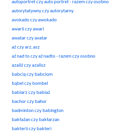
autoportret czy auto portret - razem czy osobno
autorytatywny czy autorytarny
avokado czy awokado
awarii czy awari
awatar czy avatar
aż czy arz, asz
aż nad to czy aż nadto - razem czy osobno
azaliż czy azalisz
babcią czy babciom
bąbel czy bombel
babiarz czy babiaż
bachor czy bahor
badminton czy babington
bakłażan czy bakłarzan
bakterii czy bakteri