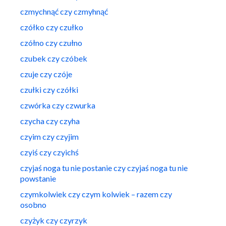
czmychnąć czy czmyhnąć
czółko czy czułko
czółno czy czułno
czubek czy czóbek
czuje czy czóje
czułki czy czółki
czwórka czy czwurka
czycha czy czyha
czyim czy czyjim
czyiś czy czyichś
czyjaś noga tu nie postanie czy czyjaś noga tu nie
powstanie
czymkolwiek czy czym kolwiek – razem czy
osobno
czyżyk czy czyrzyk