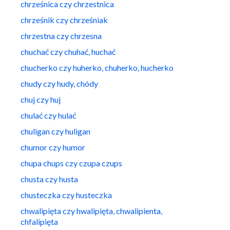
chrześnica czy chrzestnica
chrześnik czy chrześniak
chrzestna czy chrzesna
chuchać czy chuhać, huchać
chucherko czy huherko, chuherko, hucherko
chudy czy hudy, chódy
chuj czy huj
chulać czy hulać
chuligan czy huligan
chumor czy humor
chupa chups czy czupa czups
chusta czy husta
chusteczka czy husteczka
chwalipięta czy hwalipięta, chwalipienta,
chfalipięta