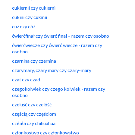
cukiernii czy cukierni
cukini czy cukinii
cuż czy cóż
ćwierćfinał czy ćwierć finał – razem czy osobno
ćwierćwiecze czy ćwierć wiecze - razem czy
osobno
czarnina czy czernina
czarymary, czary mary czy czary-mary
czat czy czad
czegokolwiek czy czego kolwiek - razem czy
osobno
czeluść czy czelóść
częścią czy częściom
cziłała czy chihuahua
członkostwo czy członkowstwo