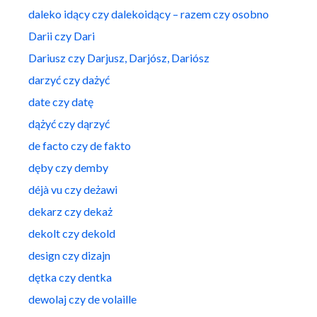
daleko idący czy dalekoidący – razem czy osobno
Darii czy Dari
Dariusz czy Darjusz, Darjósz, Dariósz
darzyć czy dażyć
date czy datę
dążyć czy dąrzyć
de facto czy de fakto
dęby czy demby
déjà vu czy deżawi
dekarz czy dekaż
dekolt czy dekold
design czy dizajn
dętka czy dentka
dewolaj czy de volaille