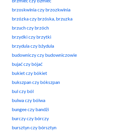
brzmieć czy bżmieć
brzoskwinia czy brzozkwinia
brzózka czy brzóska, brzuzka
brzuch czy brzóch
brzydki czy brzytki
brzydula czy bżydula
budowniczy czy budowniczowie
bujać czy bójać
bukiet czy bókiet
bukszpan czy bókszpan
bul czy ból
bulwa czy bólwa
bungee czy bandżi
burczy czy bórczy
bursztyn czy bórsztyn