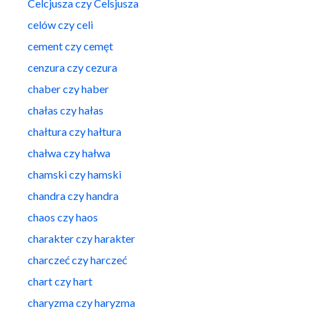
Celcjusza czy Celsjusza
celów czy celi
cement czy cemęt
cenzura czy cezura
chaber czy haber
chałas czy hałas
chałtura czy hałtura
chałwa czy hałwa
chamski czy hamski
chandra czy handra
chaos czy haos
charakter czy harakter
charczeć czy harczeć
chart czy hart
charyzma czy haryzma