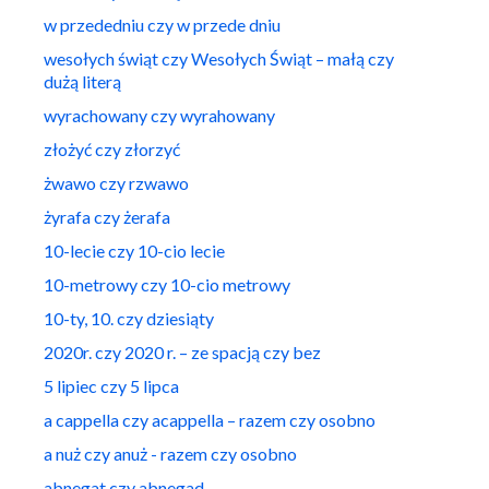
w przededniu czy w przede dniu
wesołych świąt czy Wesołych Świąt – małą czy
dużą literą
wyrachowany czy wyrahowany
złożyć czy złorzyć
żwawo czy rzwawo
żyrafa czy żerafa
10-lecie czy 10-cio lecie
10-metrowy czy 10-cio metrowy
10-ty, 10. czy dziesiąty
2020r. czy 2020 r. – ze spacją czy bez
5 lipiec czy 5 lipca
a cappella czy acappella – razem czy osobno
a nuż czy anuż - razem czy osobno
abnegat czy abnegad