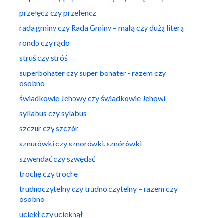
przełęcz czy przełencz
rada gminy czy Rada Gminy – małą czy dużą literą
rondo czy rądo
struś czy stróś
superbohater czy super bohater - razem czy
osobno
świadkowie Jehowy czy świadkowie Jehowi
syllabus czy sylabus
szczur czy szczór
sznurówki czy sznorówki, sznórówki
szwendać czy szwędać
trochę czy troche
trudnoczytelny czy trudno czytelny – razem czy
osobno
uciekł czy ucieknął