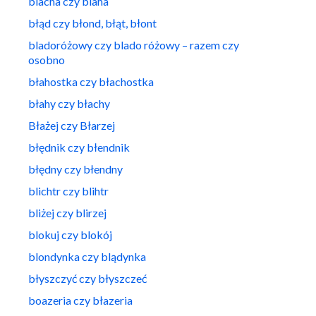
blacha czy blaha
błąd czy błond, błąt, błont
bladoróżowy czy blado różowy – razem czy
osobno
błahostka czy błachostka
błahy czy błachy
Błażej czy Błarzej
błędnik czy błendnik
błędny czy błendny
blichtr czy blihtr
bliżej czy blirzej
blokuj czy blokój
blondynka czy blądynka
błyszczyć czy błyszczeć
boazeria czy błazeria