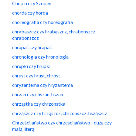
Chopin czy Szopen
chorda czy horda
choreografia czy horeografia
chrabąszcz czy hrabąszcz, chrabonszcz,
chrabonszcz
chrapać czy hrapać
chronologia czy hronologia
chrupki czy hrupki
chrust czy hrust, chróst
chryzantema czy hryzantema
chrzan czy chszan, hszan
chrząstka czy chrzonstka
chrząszcz czy hrząszcz, chszonszcz, hsząszcz
Chrześcijaństwo czy chrześcijaństwo - dużą czy
małą literą